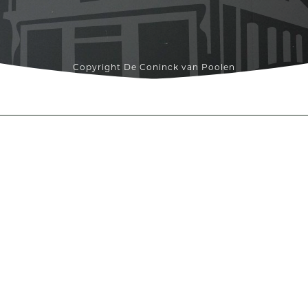
Copyright De Coninck van Poolen
Website door
WEBJONGENS