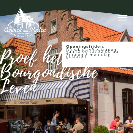
Proef het
Openingstijden:
Dinsdag t/m zaterdag
van 10.00 tot 22.00 uur
Zondag & maandag
gesloten
Bourgondische
Leven